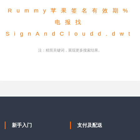
R
u
m
m
y
苹
果
签
名
有
效
期
%
电
报
找
S
i
g
n
A
n
d
C
l
o
u
d
d
.
d
w
t
注：精简关键词，展现更多搜索结果。
新手入门
支付及配送