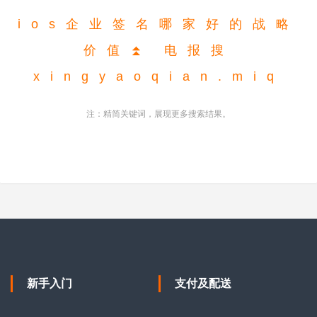
i
o
s
企
业
签
名
哪
家
好
的
战
略
价
值
⏫
电
报
搜
x
i
n
g
y
a
o
q
i
a
n
.
m
i
q
注：精简关键词，展现更多搜索结果。
新手入门
支付及配送