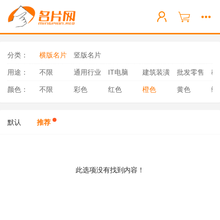
分类：
横版名片
竖版名片
用途：
不限
通用行业
IT电脑
建筑装潢
批发零售
教
颜色：
不限
彩色
红色
橙色
黄色
绿
默认
推荐
此选项没有找到内容！