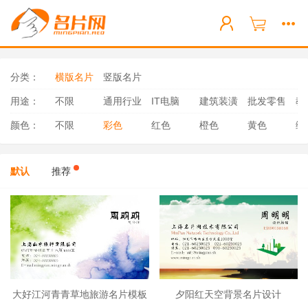
分类：
横版名片
竖版名片
用途：
不限
通用行业
IT电脑
建筑装潢
批发零售
教
颜色：
不限
彩色
红色
橙色
黄色
绿
默认
推荐
大好江河青青草地旅游名片模板
夕阳红天空背景名片设计