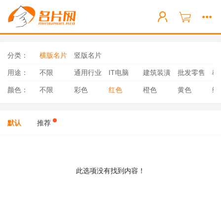
分类：
横版名片
竖版名片
用途：
不限
通用行业
IT电脑
建筑装潢
批发零售
教
颜色：
不限
彩色
红色
橙色
黄色
绿
默认
推荐
此选项没有找到内容！