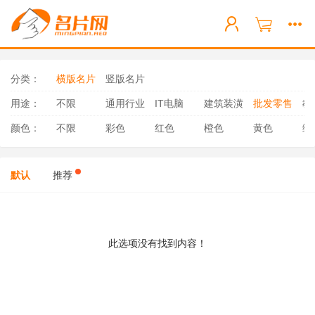
分类：
横版名片
竖版名片
用途：
不限
通用行业
IT电脑
建筑装潢
批发零售
教
颜色：
不限
彩色
红色
橙色
黄色
绿
默认
推荐
此选项没有找到内容！