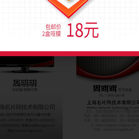
)
流量(1193)
图币(0)
流量