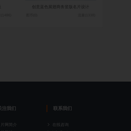
板
创意蓝色展翅商务竖版名片设计
(1486)
图币(0)
流量(1338)
关注我们
联系我们
名片网简介
在线咨询