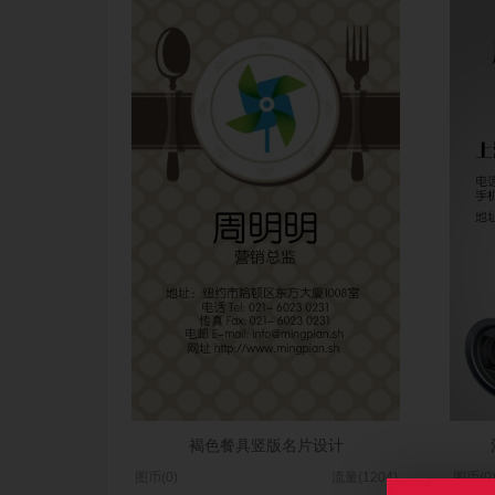
褐色餐具竖版名片设计
图币(0)
流量(1204)
图币(0