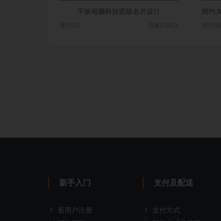
平板电脑科技竖版名片设计
简约
图币(0)
流量(1982)
图币(0
新手入门
支付及配送
新用户注册
支付方式