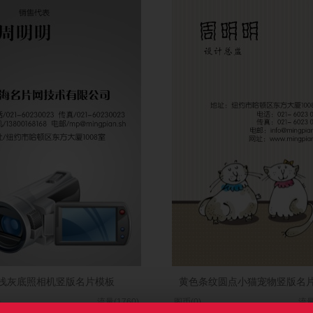
浅灰底照相机竖版名片模板
黄色条纹圆点小猫宠物竖版名
)
流量(1760)
图币(0)
流量