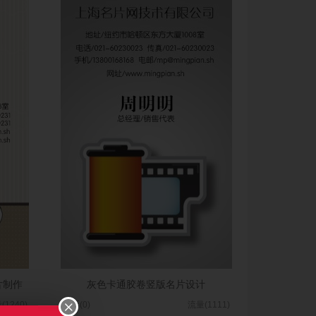
片制作
灰色卡通胶卷竖版名片设计
(1240)
图币(0)
流量(1111)