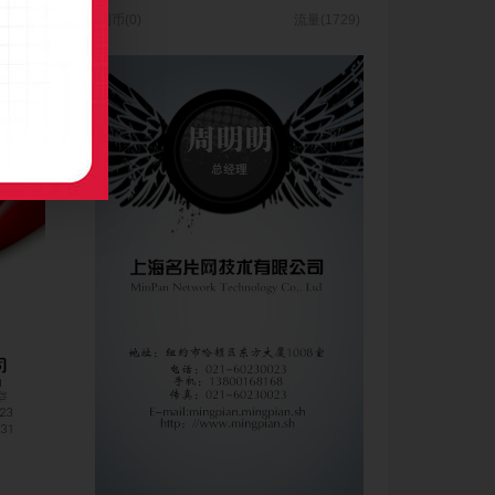
(1173)
图币(0)
流量(1729)