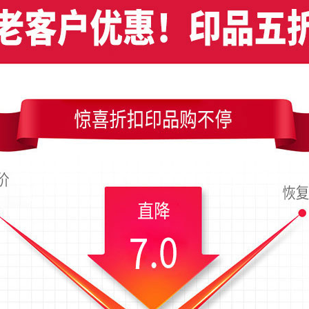
洁型灰色方块个性竖版名片设计
红色耳机店竖版名片设计