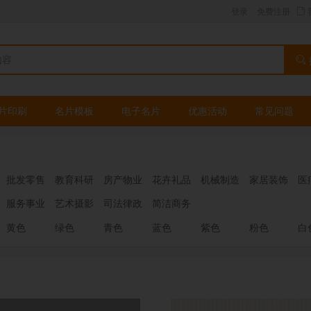
登录
免费注册
片印刷
名片模板
电子名片
优惠活动
常见问题
批发零售
教育科研
房产物业
花卉礼品
机械制造
家居装饰
医
服务事业
艺术摄影
司法律政
简洁商务
黄色
绿色
青色
蓝色
紫色
粉色
白