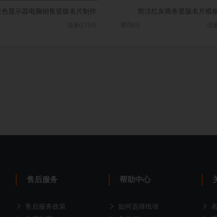
灰色显示器电脑销售竖版名片制作
简洁红灰商务竖版名片模
)
流量(1754)
图币(0)
流量
售后服务
帮助中心
售后服务政策
如何选择纸张