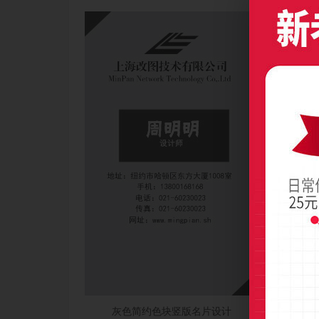
灰色简约色块竖版名片设计
简