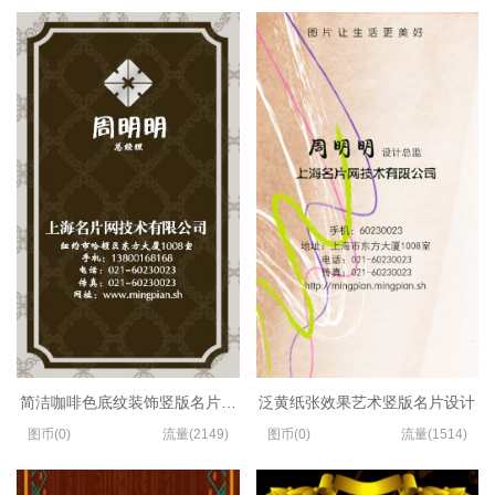
简洁咖啡色底纹装饰竖版名片设计
泛黄纸张效果艺术竖版名片设计
图币(0)
流量(2149)
图币(0)
流量(1514)