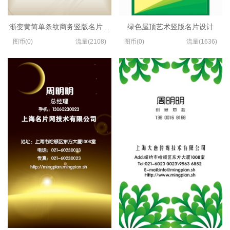
渐变黄简单条纹商务竖版名片制作
绿色屋顶艺术竖版名片设计
图币(0)
流量(2108)
图币(0)
流量(1636)