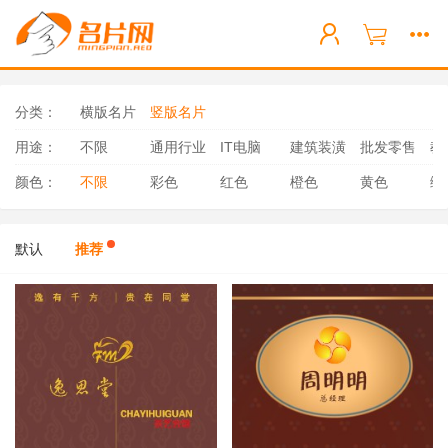
分类：
横版名片
竖版名片
用途：
不限
通用行业
IT电脑
建筑装潢
批发零售
教
颜色：
不限
彩色
红色
橙色
黄色
绿
默认
推荐