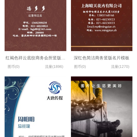
红褐色祥云底纹商务会所竖版名片模板
深红色简洁商务竖版名片模板
图币(0)
流量(1896)
图币(0)
流量(1270)