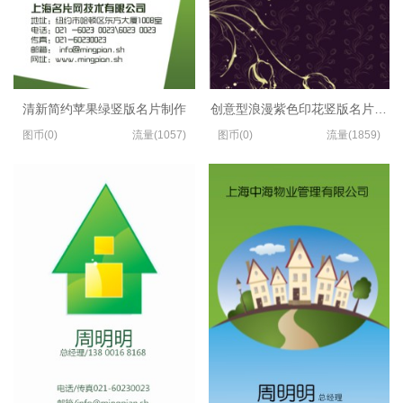
清新简约苹果绿竖版名片制作
创意型浪漫紫色印花竖版名片设计
图币(0)
流量(1057)
图币(0)
流量(1859)