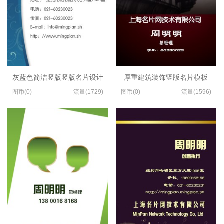
灰蓝色简洁竖版竖版名片设计
厚重建筑装饰竖版名片模板
图币(0)
流量(1729)
图币(0)
流量(1596)