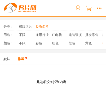
分类：
横版名片
竖版名片
用途：
不限
通用行业
IT电脑
建筑装潢
批发零售
教
颜色：
不限
彩色
红色
橙色
黄色
绿
默认
推荐
此选项没有找到内容！