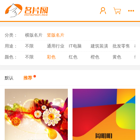
分类：
横版名片
竖版名片
用途：
不限
通用行业
IT电脑
建筑装潢
批发零售
教
颜色：
不限
彩色
红色
橙色
黄色
绿
默认
推荐