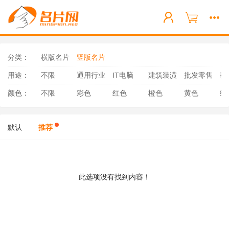
分类：
横版名片
竖版名片
用途：
不限
通用行业
IT电脑
建筑装潢
批发零售
教
颜色：
不限
彩色
红色
橙色
黄色
绿
默认
推荐
此选项没有找到内容！