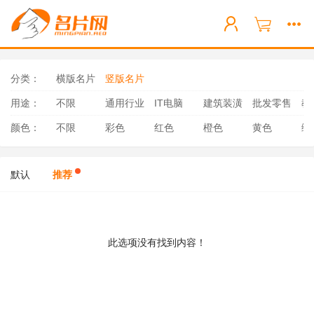
分类：
横版名片
竖版名片
用途：
不限
通用行业
IT电脑
建筑装潢
批发零售
教
颜色：
不限
彩色
红色
橙色
黄色
绿
默认
推荐
此选项没有找到内容！