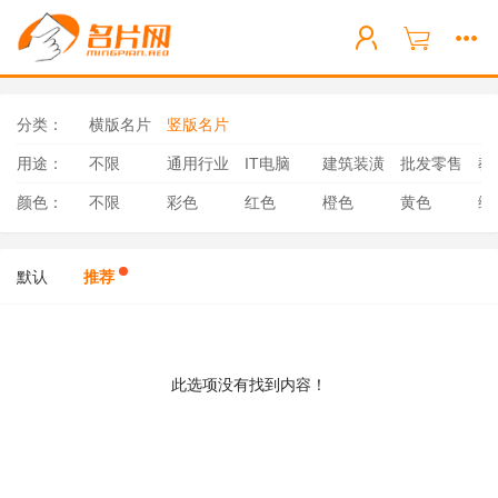
分类：
横版名片
竖版名片
用途：
不限
通用行业
IT电脑
建筑装潢
批发零售
教
颜色：
不限
彩色
红色
橙色
黄色
绿
默认
推荐
此选项没有找到内容！