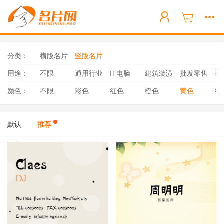
分类：
横版名片
竖版名片
用途：
不限
通用行业
IT电脑
建筑装潢
批发零售
教
颜色：
不限
彩色
红色
橙色
黄色
绿
默认
推荐