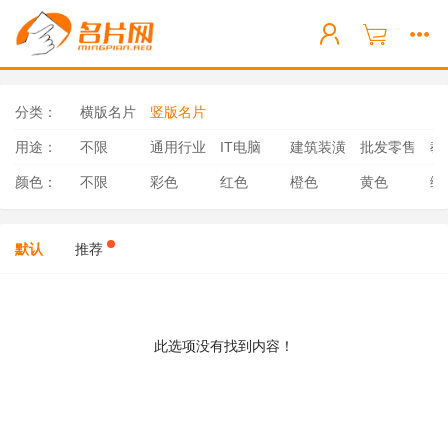
分类：
横版名片
竖版名片
用途：
不限
通用行业
IT电脑
建筑装潢
批发零售
教
颜色：
不限
彩色
红色
橙色
黄色
绿
默认
推荐
此选项没有找到内容！