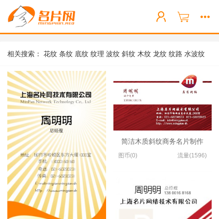
相关搜索：
花纹
条纹
底纹
纹理
波纹
斜纹
木纹
龙纹
纹路
水波纹
简洁木质斜纹商务名片制作
图币(0)
流量(1596)