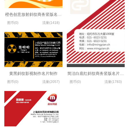
橙色创意放射斜纹商务竖版名片设计
图币(0)
流量(1418)
黄黑斜纹影视制作名片制作
简洁白底红斜纹商务竖版名片模板
图币(0)
流量(2057)
图币(0)
流量(1783)