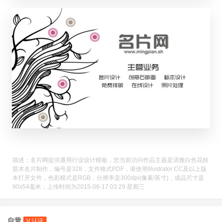
描述：名片网提供通用行业设计模板，您当前访问作品主题是清雅白色花枝
苗木名片制作，编号是328，文件格式PDF，请使用Illustrator CC及以上版
本打开文件，色彩模式是RGB，分辨率是300dpi(像素/英寸)，成品尺寸是
90x54毫米；上传时间为2015-06-17 03:29 星期三
自营
V 认证