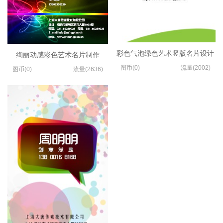
彩色气泡绿色艺术竖版名片设计
绚丽动感彩色艺术名片制作
图币(0)
流量(2002)
图币(0)
流量(2636)