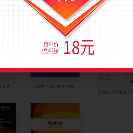
右斜彩色线条商务
版名片模板
蓝底橙色梦幻圈圈商务竖版名片制作
彩色波浪商务名片