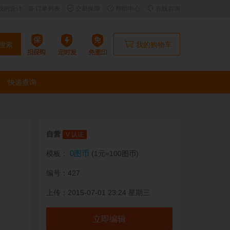
我的设计
订单列表
交易保障
帮助中心
在线咨询
搜索
我的购物车
快递查询
自营
V 认证
0图币
模板：
(1元=100图币)
编号：427
上传：2015-07-01 23:24 星期三
立即编辑