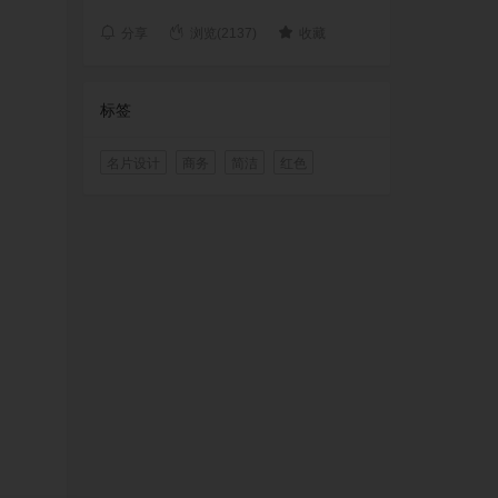
分享
浏览(2137)
收藏
标签
名片设计
商务
简洁
红色