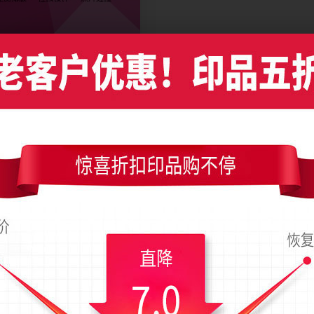
红色方块商务竖版名片设计，编号是427，文件格式PDF，请使用Illustrator 
)，成品尺寸是54x90毫米；上传时间为2015-07-01 23:24 星期三