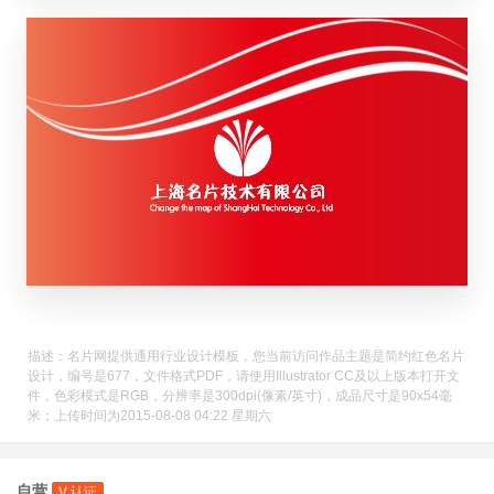
描述：名片网提供通用行业设计模板，您当前访问作品主题是简约红色名片
设计，编号是677，文件格式PDF，请使用Illustrator CC及以上版本打开文
件，色彩模式是RGB，分辨率是300dpi(像素/英寸)，成品尺寸是90x54毫
米；上传时间为2015-08-08 04:22 星期六
自营
V 认证