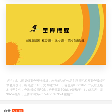
描述：名片网提供黄色设计模板，您当前访问作品主题是艺术风黄色弧线艺
术名片设计，编号是1118，文件格式PDF，请使用Illustrator CC及以上版
本打开文件，色彩模式是RGB，分辨率是300dpi(像素/英寸)，成品尺寸是
90x54毫米；上传时间为2015-10-13 09:24 星期二
自营
V 认证