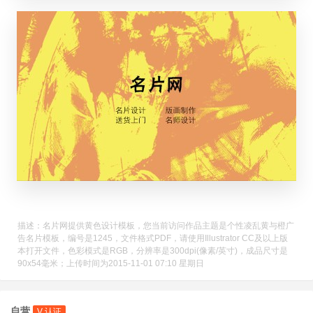
描述：名片网提供黄色设计模板，您当前访问作品主题是个性凌乱黄与橙广
告名片模板，编号是1245，文件格式PDF，请使用Illustrator CC及以上版
本打开文件，色彩模式是RGB，分辨率是300dpi(像素/英寸)，成品尺寸是
90x54毫米；上传时间为2015-11-01 07:10 星期日
自营
V 认证