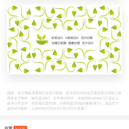
描述：名片网提供通用行业设计模板，您当前访问作品主题是简洁绿色心形
商务名片制作，编号是1683，文件格式PDF，请使用Illustrator CC及以上
版本打开文件，色彩模式是RGB，分辨率是300dpi(像素/英寸)，成品尺寸
是90x54毫米；上传时间为2016-01-05 20:03 星期二
自营
V 认证