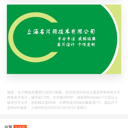
描述：名片网提供通用行业设计模板，您当前访问作品主题是简单绿色大方
商务名片设计，编号是1706，文件格式PDF，请使用Illustrator CC及以上
版本打开文件，色彩模式是RGB，分辨率是300dpi(像素/英寸)，成品尺寸
是90x54毫米；上传时间为2016-01-09 04:03 星期六
自营
V 认证