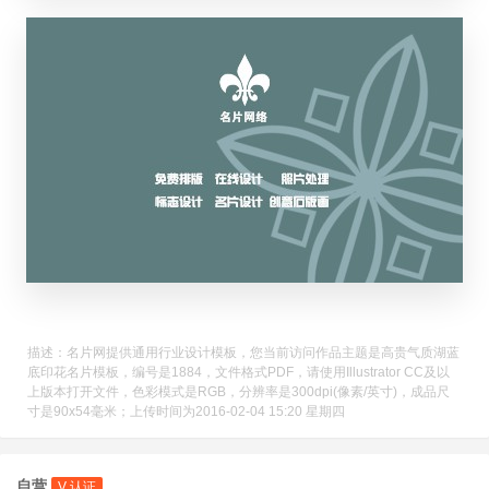
描述：名片网提供通用行业设计模板，您当前访问作品主题是高贵气质湖蓝
底印花名片模板，编号是1884，文件格式PDF，请使用Illustrator CC及以
上版本打开文件，色彩模式是RGB，分辨率是300dpi(像素/英寸)，成品尺
寸是90x54毫米；上传时间为2016-02-04 15:20 星期四
自营
V 认证