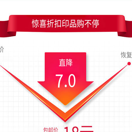
尺寸是90x54毫米；上传时间为2016-02-07 18:41 星期日
片制作
素雅绿色花纹装饰名片模板
绿色科技竖版名片
清爽型绿色花纹名片模板