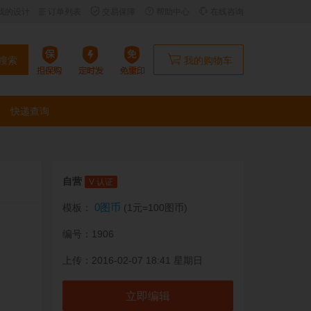
我的设计
订单列表
交易保障
帮助中心
在线咨询
搜索
我的购物车
快递查询
自营
V 认证
0图币
模板：
(1元=100图币)
编号：1906
上传：2016-02-07 18:41 星期日
立即编辑