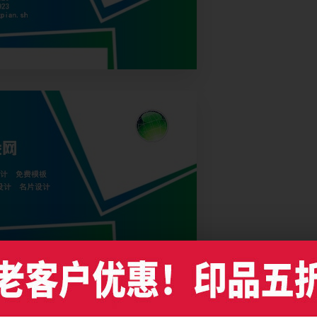
色画框商务名片设计，编号是1906，文件格式PDF，请使用Illustrator CC