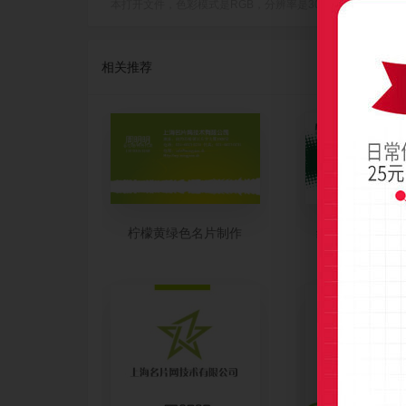
本打开文件，色彩模式是RGB，分辨率是300dpi(像素/英寸)，成品
相关推荐
柠檬黄绿色名片制作
绿色简约科技名