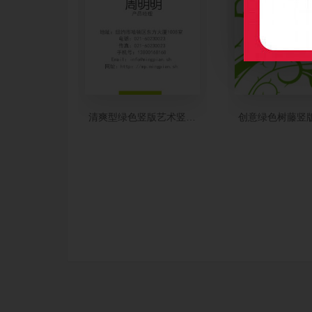
清爽型绿色竖版艺术竖版名片制作
创意绿色树藤竖