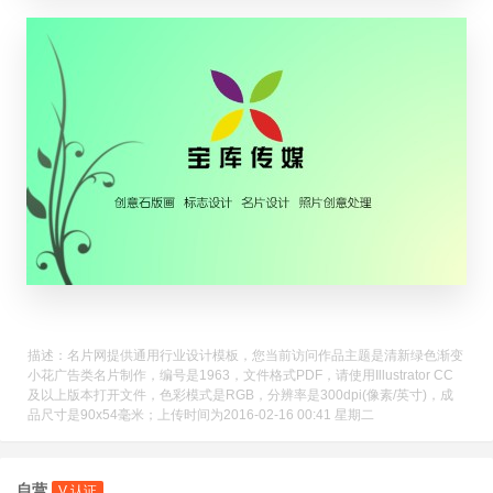
描述：名片网提供通用行业设计模板，您当前访问作品主题是清新绿色渐变
小花广告类名片制作，编号是1963，文件格式PDF，请使用Illustrator CC
及以上版本打开文件，色彩模式是RGB，分辨率是300dpi(像素/英寸)，成
品尺寸是90x54毫米；上传时间为2016-02-16 00:41 星期二
自营
V 认证