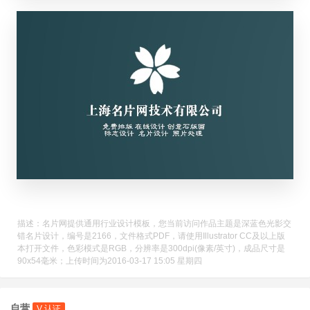
描述：名片网提供通用行业设计模板，您当前访问作品主题是深蓝色光影交
错名片设计，编号是2166，文件格式PDF，请使用Illustrator CC及以上版
本打开文件，色彩模式是RGB，分辨率是300dpi(像素/英寸)，成品尺寸是
90x54毫米；上传时间为2016-03-17 15:05 星期四
自营
V 认证