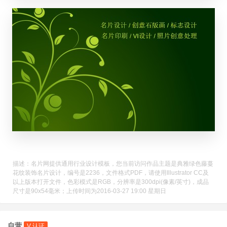
描述：名片网提供通用行业设计模板，您当前访问作品主题是典雅绿色藤蔓
花纹装饰名片设计，编号是2236，文件格式PDF，请使用Illustrator CC及
以上版本打开文件，色彩模式是RGB，分辨率是300dpi(像素/英寸)，成品
尺寸是90x54毫米；上传时间为2016-03-27 19:00 星期日
自营
V 认证