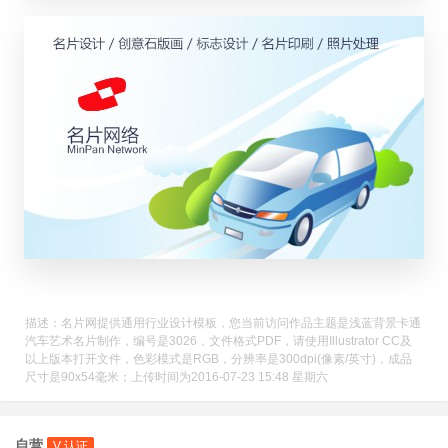
描述：名片网提供通用行业设计模板，您当前访问作品主题是浅蓝背景卡通
汽车艺术名片制作，编号是3026，文件格式PDF，请使用Illustrator CC及
以上版本打开文件，色彩模式是RGB，分辨率是300dpi(像素/英寸)，成品
尺寸是90x54毫米；上传时间为2016-07-23 15:48 星期六
自营
V 认证