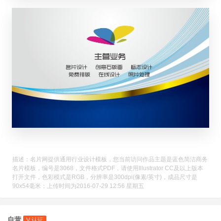
描述：名片网提供通用行业设计模板，您当前访问作品主题是蓝色简洁商务
名片模板，编号是3068，文件格式PDF，请使用Illustrator CC及以上版本
打开文件，色彩模式是RGB，分辨率是300dpi(像素/英寸)，成品尺寸是
90x54毫米；上传时间为2016-07-29 12:56 星期五
自营
V 认证