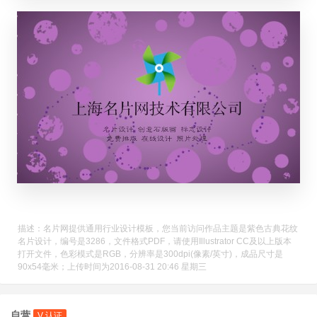
描述：名片网提供通用行业设计模板，您当前访问作品主题是紫色古典花纹
名片设计，编号是3286，文件格式PDF，请使用Illustrator CC及以上版本
打开文件，色彩模式是RGB，分辨率是300dpi(像素/英寸)，成品尺寸是
90x54毫米；上传时间为2016-08-31 20:46 星期三
自营
V 认证