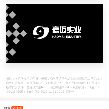
描述：名片网提供黑色设计模板，您当前访问作品主题是简洁黑白两色方块
商务名片模板，编号是3828，文件格式PDF，请使用Illustrator CC及以上
版本打开文件，色彩模式是RGB，分辨率是300dpi(像素/英寸)，成品尺寸
是90x54毫米；上传时间为2016-11-21 12:36 星期一
自营
V 认证