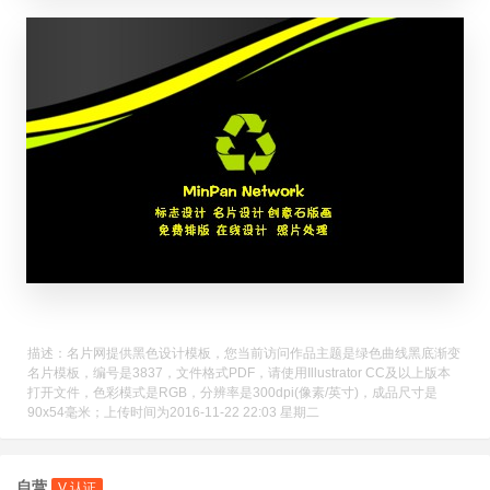
描述：名片网提供黑色设计模板，您当前访问作品主题是绿色曲线黑底渐变
名片模板，编号是3837，文件格式PDF，请使用Illustrator CC及以上版本
打开文件，色彩模式是RGB，分辨率是300dpi(像素/英寸)，成品尺寸是
90x54毫米；上传时间为2016-11-22 22:03 星期二
自营
V 认证