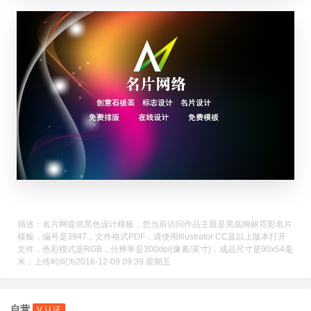
描述：名片网提供黑色设计模板，您当前访问作品主题是黑底绚丽霓彩名片
模板，编号是3947，文件格式PDF，请使用Illustrator CC及以上版本打开
文件，色彩模式是RGB，分辨率是300dpi(像素/英寸)，成品尺寸是90x54毫
米；上传时间为2016-12-09 09:39 星期五
自营
V 认证