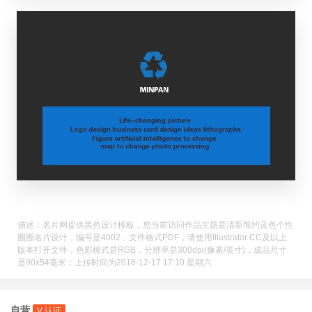
描述：名片网提供黑色设计模板，您当前访问作品主题是清新简约蓝色个性
圈圈名片设计，编号是4002，文件格式PDF，请使用Illustrator CC及以上
版本打开文件，色彩模式是RGB，分辨率是300dpi(像素/英寸)，成品尺寸
是90x54毫米；上传时间为2016-12-17 17:10 星期六
自营
V 认证