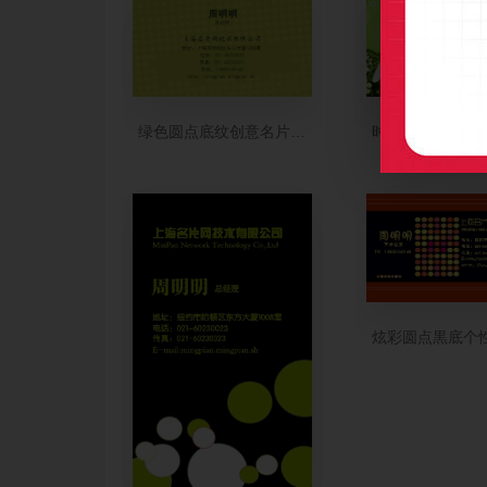
绿色圆点底纹创意名片模板
时尚圆点绿色淘
炫彩圆点黒底个