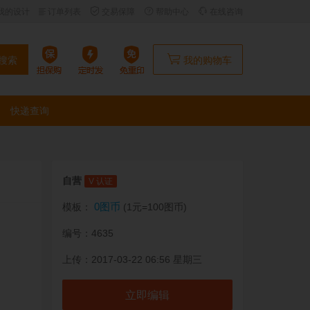
我的设计
订单列表
交易保障
帮助中心
在线咨询
搜索
我的购物车
快递查询
自营
V 认证
0图币
模板：
(1元=100图币)
编号：4635
上传：2017-03-22 06:56 星期三
立即编辑