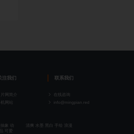
关注我们
联系我们
名片网简介
在线咨询
手机网站
info@mingpian.red
抽象
动
清爽
水墨
黑白
手绘
浪漫
品
可爱