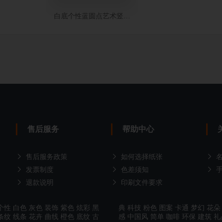
白底个性蓝圆点艺术竖版名片模板
售后服务
帮助中心
售后服务政策
如何选择纸张
发票制度
色差须知
退款说明
印刷文件要求
个性
白色
灰色
装饰
紫色
炫彩
黑
典
科技
粉色
图案
卡通
梦幻
花朵
条纹
线条
花卉
曲线
橙色
底纹
古
感
中国风
简单
咖啡
环保
建筑
礼