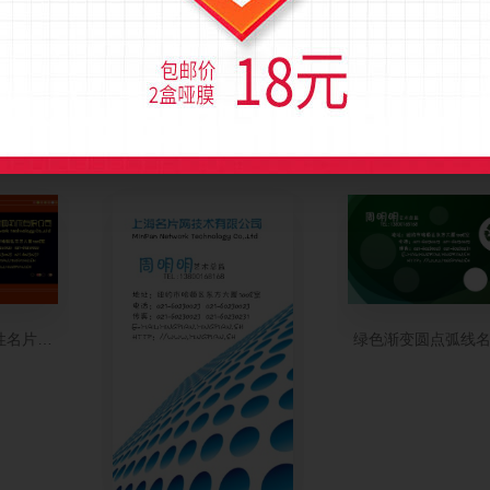
宝店名片模板
简洁型散开圆点艺术名片模板
淡雅粉色圆点花朵
性名片模板
绿色渐变圆点弧线