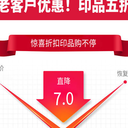
设计公司竖版名片设计，编号是4635，文件格式PDF，请使用Illustrator C
品尺寸是54x90毫米；上传时间为2017-03-22 06:56 星期三