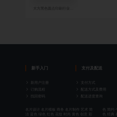
大方黑色圆点印刷行业竖版名片模板
新手入门
支付及配送
新用户注册
支付方式
订购流程
配送方式及费用
找回密码
配送进度查询
名片设计
名片模板
商务
名片制作
艺术
简
色
简约
洁
蓝色
绿色
红色
花纹
时尚
黄色
创意
彩
色
经典