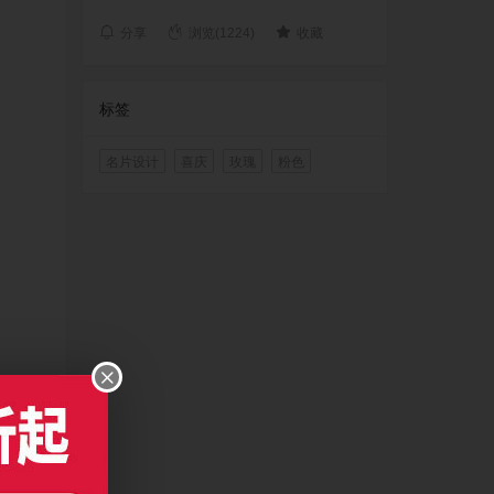
分享
浏览(1224)
收藏
标签
名片设计
喜庆
玫瑰
粉色
版本打开