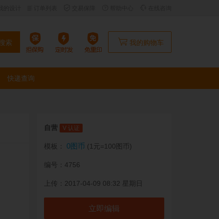
我的设计
订单列表
交易保障
帮助中心
在线咨询
搜索
我的购物车
快递查询
自营
V 认证
0图币
模板：
(1元=100图币)
编号：4756
上传：2017-04-09 08:32 星期日
立即编辑