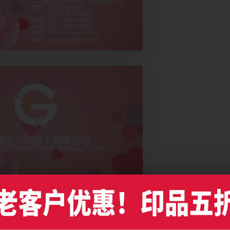
喜庆名片设计，编号是4756，文件格式PDF，请使用Illustrator CC及以上