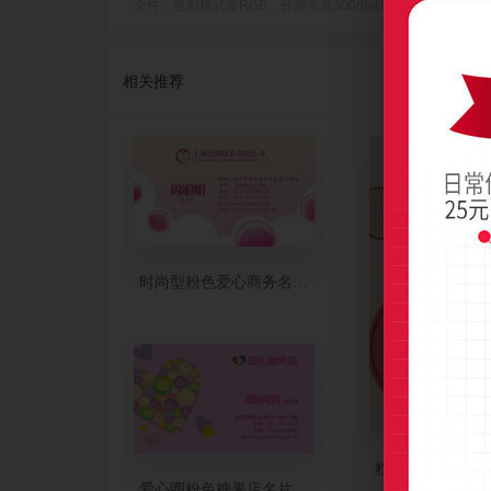
文件，色彩模式是RGB，分辨率是300dpi(像素/英寸)，成品尺寸是
相关推荐
时尚型粉色爱心商务名片模板
粉色创意立体空
爱心圈粉色糖果店名片制作