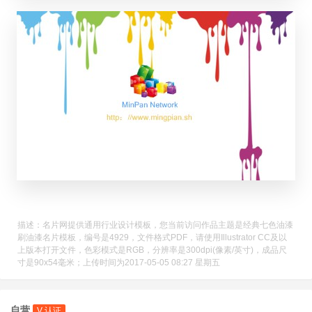
描述：名片网提供通用行业设计模板，您当前访问作品主题是经典七色油漆
刷油漆名片模板，编号是4929，文件格式PDF，请使用Illustrator CC及以
上版本打开文件，色彩模式是RGB，分辨率是300dpi(像素/英寸)，成品尺
寸是90x54毫米；上传时间为2017-05-05 08:27 星期五
自营
V 认证