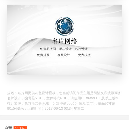
描述：名片网提供灰色设计模板，您当前访问作品主题是简洁灰底波浪商务
名片设计，编号是5191，文件格式PDF，请使用Illustrator CC及以上版本
打开文件，色彩模式是RGB，分辨率是300dpi(像素/英寸)，成品尺寸是
90x54毫米；上传时间为2017-06-13 03:34 星期二
自营
V 认证