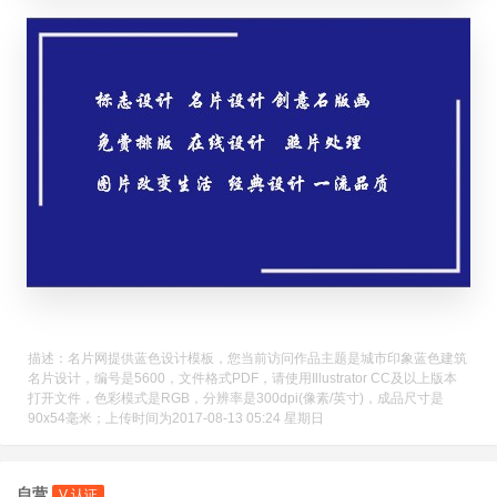
描述：名片网提供蓝色设计模板，您当前访问作品主题是城市印象蓝色建筑
名片设计，编号是5600，文件格式PDF，请使用Illustrator CC及以上版本
打开文件，色彩模式是RGB，分辨率是300dpi(像素/英寸)，成品尺寸是
90x54毫米；上传时间为2017-08-13 05:24 星期日
自营
V 认证