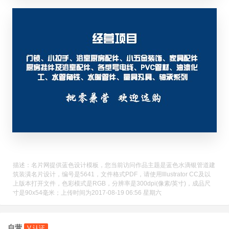
描述：名片网提供蓝色设计模板，您当前访问作品主题是蓝色水滴银管道建
筑装潢名片设计，编号是5641，文件格式PDF，请使用Illustrator CC及以
上版本打开文件，色彩模式是RGB，分辨率是300dpi(像素/英寸)，成品尺
寸是90x54毫米；上传时间为2017-08-19 06:56 星期六
自营
V 认证