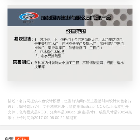
描述：名片网提供灰色设计模板，您当前访问作品主题是时尚设计灰色名片
设计，编号是5774，文件格式PDF，请使用Illustrator CC及以上版本打开
文件，色彩模式是RGB，分辨率是300dpi(像素/英寸)，成品尺寸是90x54毫
米；上传时间为2017-09-08 00:22 星期五
自营
V 认证