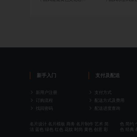
新手入门
支付及配送
新用户注册
支付方式
订购流程
配送方式及费用
找回密码
配送进度查询
名片设计
名片模板
商务
名片制作
艺术
简
色
简约
洁
蓝色
绿色
红色
花纹
时尚
黄色
创意
彩
色
经典