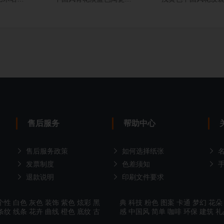
售后服务
帮助中心
售后服务政策
如何选择纸张
发票制度
色差须知
退款说明
印刷文件要求
个性
白色
灰色
装饰
紫色
炫彩
黑
典
科技
粉色
图案
卡通
梦幻
花朵
条纹
线条
花卉
曲线
橙色
底纹
古
感
中国风
简单
咖啡
环保
建筑
礼