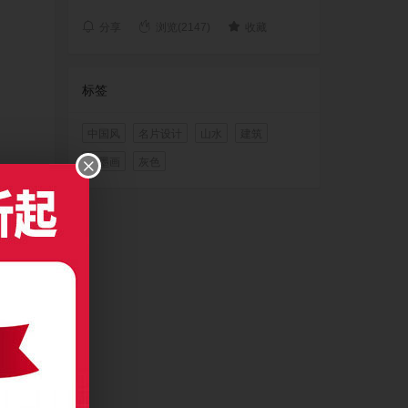
分享
浏览(2147)
收藏
标签
中国风
名片设计
山水
建筑
水墨画
灰色
 CC及