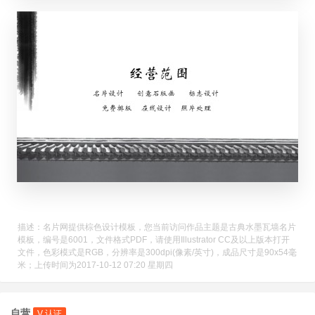
描述：名片网提供棕色设计模板，您当前访问作品主题是古典水墨瓦墙名片
模板，编号是6001，文件格式PDF，请使用Illustrator CC及以上版本打开
文件，色彩模式是RGB，分辨率是300dpi(像素/英寸)，成品尺寸是90x54毫
米；上传时间为2017-10-12 07:20 星期四
自营
V 认证