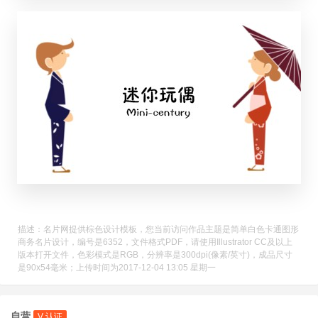
描述：名片网提供棕色设计模板，您当前访问作品主题是简单白色卡通图形
商务名片设计，编号是6352，文件格式PDF，请使用Illustrator CC及以上
版本打开文件，色彩模式是RGB，分辨率是300dpi(像素/英寸)，成品尺寸
是90x54毫米；上传时间为2017-12-04 13:05 星期一
自营
V 认证