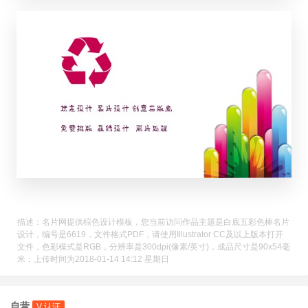
描述：名片网提供棕色设计模板，您当前访问作品主题是白底五彩色棒名片
设计，编号是6619，文件格式PDF，请使用Illustrator CC及以上版本打开
文件，色彩模式是RGB，分辨率是300dpi(像素/英寸)，成品尺寸是90x54毫
米；上传时间为2018-01-14 14:12 星期日
自营
V 认证