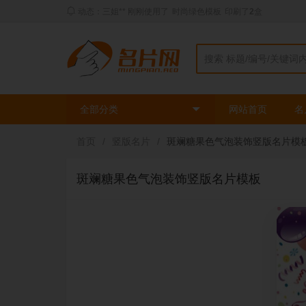
动态：三姐** 刚刚使用了
时尚绿色模板
印刷了
2
盒
全部分类
网站首页
名
首页
/
竖版名片
/
斑斓糖果色气泡装饰竖版名片模
斑斓糖果色气泡装饰竖版名片模板