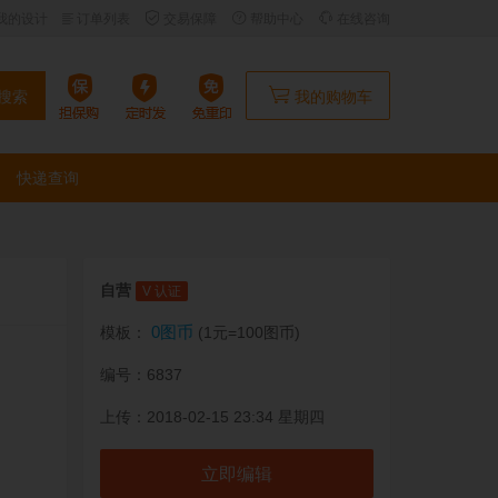
我的设计
订单列表
交易保障
帮助中心
在线咨询
搜索
我的购物车
快递查询
自营
V 认证
0图币
模板：
(1元=100图币)
编号：6837
上传：2018-02-15 23:34 星期四
立即编辑