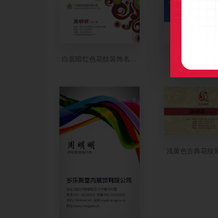
白底暗红色花纹装饰名片设计
彩色条纹装饰名
浅黄色古典花纹