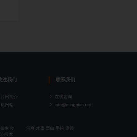
关注我们
联系我们
名片网简介
在线咨询
手机网站
info@mingpian.red
抽象
动
清爽
水墨
黑白
手绘
浪漫
品
可爱