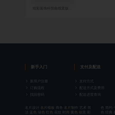
炫彩装饰科技曲线竖版名片制作
新手入门
支付及配送
新用户注册
支付方式
订购流程
配送方式及费用
找回密码
配送进度查询
名片设计
名片模板
商务
名片制作
艺术
简
色
简约
洁
蓝色
绿色
红色
花纹
时尚
黄色
创意
彩
色
经典