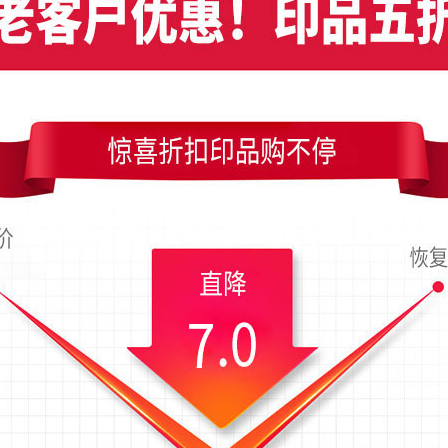
色气泡装饰竖版名片模板，编号是6837，文件格式PDF，请使用Illustrator 
成品尺寸是54x90毫米；上传时间为2018-02-15 23:34 星期四