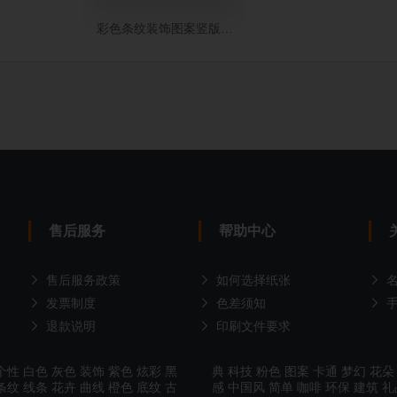
彩色条纹装饰图案竖版名片制作
售后服务
帮助中心
售后服务政策
如何选择纸张
发票制度
色差须知
退款说明
印刷文件要求
个性
白色
灰色
装饰
紫色
炫彩
黑
典
科技
粉色
图案
卡通
梦幻
花朵
条纹
线条
花卉
曲线
橙色
底纹
古
感
中国风
简单
咖啡
环保
建筑
礼