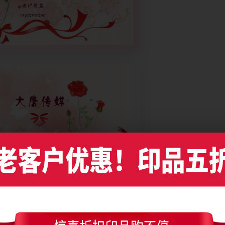
彩带名片设计，编号是6867，文件格式PDF，请使用Illustrator CC及以上