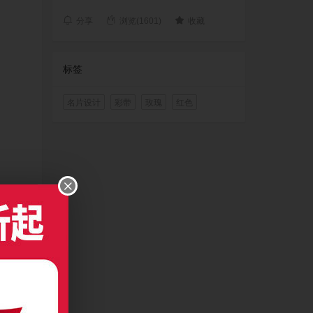
分享
浏览(1601)
收藏
标签
名片设计
彩带
玫瑰
红色
版本打开