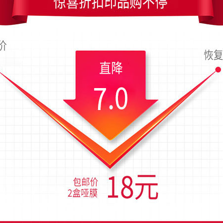
90x54毫米；上传时间为2018-02-20 05:00 星期二
纹竖版名片设计
创意彩色渐变条纹竖版名片设计
炫彩油漆商务竖版