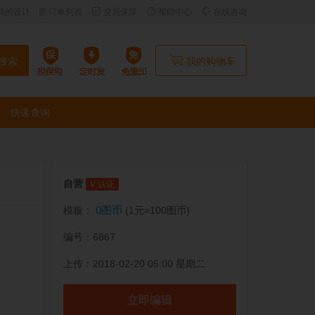
我的设计
订单列表
交易保障
帮助中心
在线咨询
搜索
我的购物车
快递查询
自营
V 认证
0图币
模板：
(1元=100图币)
编号：6867
上传：2018-02-20 05:00 星期二
立即编辑