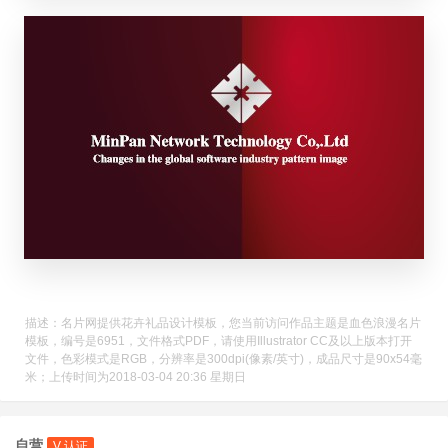
描述：名片网提供花卉礼品设计模板，您当前访问作品主题是血色浪漫名片
模板，编号是6951，文件格式PDF，请使用Illustrator CC及以上版本打开
文件，色彩模式是RGB，分辨率是300dpi(像素/英寸)，成品尺寸是90x54毫
米；上传时间为2018-03-04 20:36 星期日
自营
V 认证